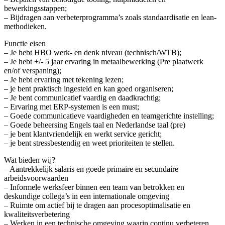
bewerkingsstappen;
– Bijdragen aan verbeterprogramma’s zoals standaardisatie en lean-
methodieken.
Functie eisen
– Je hebt HBO werk- en denk niveau (technisch/WTB);
– Je hebt +/- 5 jaar ervaring in metaalbewerking (Pre plaatwerk
en/of verspaning);
– Je hebt ervaring met tekening lezen;
– je bent praktisch ingesteld en kan goed organiseren;
– Je bent communicatief vaardig en daadkrachtig;
– Ervaring met ERP-systemen is een must;
– Goede communicatieve vaardigheden en teamgerichte instelling;
– Goede beheersing Engels taal en Nederlandse taal (pre)
– je bent klantvriendelijk en werkt service gericht;
– je bent stressbestendig en weet prioriteiten te stellen.
Wat bieden wij?
– Aantrekkelijk salaris en goede primaire en secundaire
arbeidsvoorwaarden
– Informele werksfeer binnen een team van betrokken en
deskundige collega’s in een internationale omgeving
– Ruimte om actief bij te dragen aan procesoptimalisatie en
kwaliteitsverbetering
– Werken in een technische omgeving waarin continu verbeteren