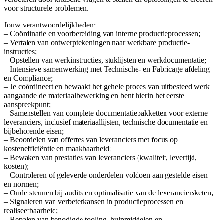
voor structurele problemen.
Jouw verantwoordelijkheden:
– Coördinatie en voorbereiding van interne productieprocessen;
– Vertalen van ontwerptekeningen naar werkbare productie-
instructies;
– Opstellen van werkinstructies, stuklijsten en werkdocumentatie;
– Intensieve samenwerking met Technische- en Fabricage afdeling
en Compliance;
– Je coördineert en bewaakt het gehele proces van uitbesteed werk
aangaande de materiaalbewerking en bent hierin het eerste
aanspreekpunt;
– Samenstellen van complete documentatiepakketten voor externe
leveranciers, inclusief materiaallijsten, technische documentatie en
bijbehorende eisen;
– Beoordelen van offertes van leveranciers met focus op
kostenefficiëntie en maakbaarheid;
– Bewaken van prestaties van leveranciers (kwaliteit, levertijd,
kosten);
– Controleren of geleverde onderdelen voldoen aan gestelde eisen
en normen;
– Ondersteunen bij audits en optimalisatie van de leveranciersketen;
– Signaleren van verbeterkansen in productieprocessen en
realiseerbaarheid;
– Bepalen van benodigde tooling, hulpmiddelen en